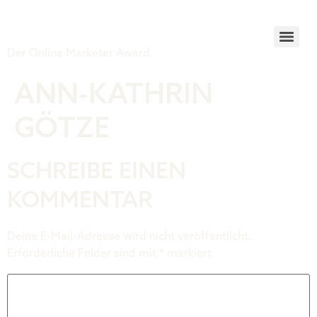
Tiger Award
Der Online Marketer Award
ANN-KATHRIN
GÖTZE
SCHREIBE EINEN
KOMMENTAR
Deine E-Mail-Adresse wird nicht veröffentlicht.
Erforderliche Felder sind mit
*
markiert
Kommentar
*