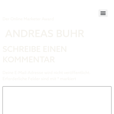
Tiger Award
Der Online Marketer Award
ANDREAS BUHR
SCHREIBE EINEN
KOMMENTAR
Deine E-Mail-Adresse wird nicht veröffentlicht.
Erforderliche Felder sind mit
*
markiert
Kommentar
*