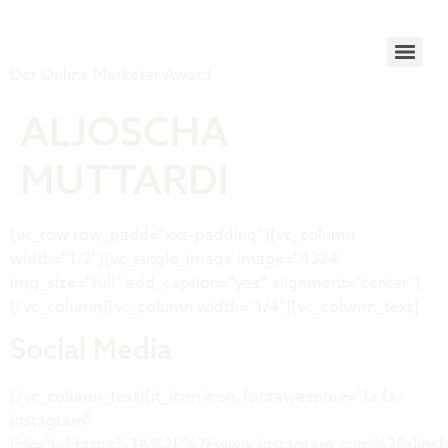
Tiger Award
Der Online Marketer Award
ALJOSCHA
MUTTARDI
[vc_row row_padd=“xxs-padding“][vc_column
width=“1/2″][vc_single_image image=“4324″
img_size=“full“ add_caption=“yes“ alignment=“center“]
[/vc_column][vc_column width=“1/4″][vc_column_text]
Social Media
[/vc_column_text][it_icon icon_fontawesome=“fa fa-
instagram“
link=“url:https%3A%2F%2Fwww.instagram.com%2Faljosha_