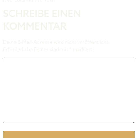
[/vc_column][/vc_row]
SCHREIBE EINEN
KOMMENTAR
Deine E-Mail-Adresse wird nicht veröffentlicht.
Erforderliche Felder sind mit
*
markiert
Kommentar
*
Name
*