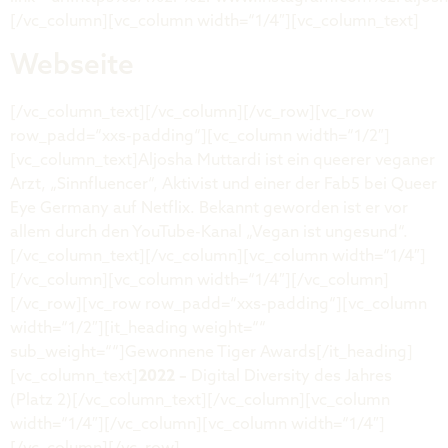
[/vc_column][vc_column width=“1/4″][vc_column_text]
Webseite
[/vc_column_text][/vc_column][/vc_row][vc_row
row_padd=“xxs-padding“][vc_column width=“1/2″]
[vc_column_text]Aljosha Muttardi ist ein queerer veganer
Arzt, „Sinnfluencer“, Aktivist und einer der Fab5 bei Queer
Eye Germany auf Netflix. Bekannt geworden ist er vor
allem durch den YouTube-Kanal „Vegan ist ungesund“.
[/vc_column_text][/vc_column][vc_column width=“1/4″]
[/vc_column][vc_column width=“1/4″][/vc_column]
[/vc_row][vc_row row_padd=“xxs-padding“][vc_column
width=“1/2″][it_heading weight=““
sub_weight=““]Gewonnene Tiger Awards[/it_heading]
[vc_column_text]
2022 –
Digital Diversity des Jahres
(Platz 2)[/vc_column_text][/vc_column][vc_column
width=“1/4″][/vc_column][vc_column width=“1/4″]