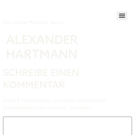
Tiger Award
Der Online Marketer Award
ALEXANDER
HARTMANN
SCHREIBE EINEN
KOMMENTAR
Deine E-Mail-Adresse wird nicht veröffentlicht.
Erforderliche Felder sind mit
*
markiert
Kommentar
*