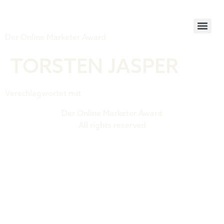
Tiger Award
Der Online Marketer Award
TORSTEN JASPER
Verschlagwortet mit
Contra 2025 Speaker
Der Online Marketer Award
All rights reserved