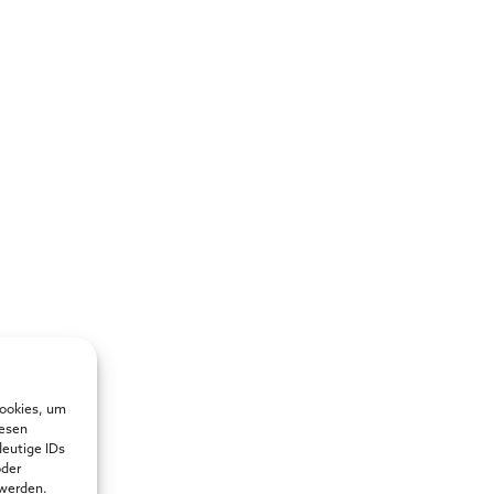
Cookies, um
iesen
deutige IDs
oder
 werden.