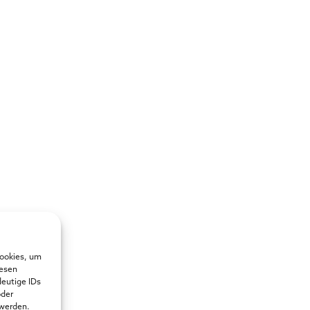
Cookies, um
iesen
deutige IDs
oder
 werden.