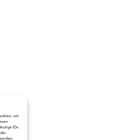
Cookies, um
iesen
deutige IDs
oder
 werden.