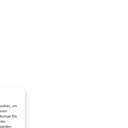
Cookies, um
iesen
deutige IDs
oder
 werden.