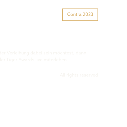
Tiger Award?
Preisträger
Contra 2023
 der Verleihung dabei sein möchtest, dann
der Tiger Awards live miterleben.
All rights reserved