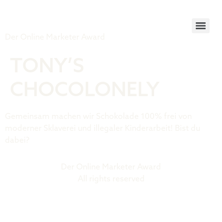
Tiger Award
Der Online Marketer Award
TONY’S
CHOCOLONELY
Gemeinsam machen wir Schokolade 100% frei von
moderner Sklaverei und illegaler Kinderarbeit! Bist du
dabei?
Der Online Marketer Award
All rights reserved