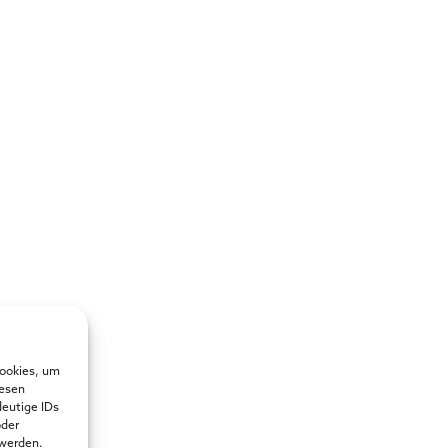
Cookies, um
iesen
deutige IDs
oder
 werden.