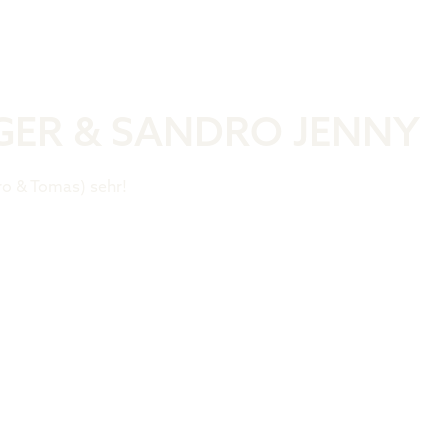
Was ist der 
ER & SANDRO JENNY
ro & Tomas) sehr!