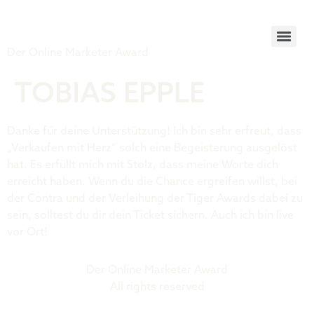
Tiger Award
Der Online Marketer Award
TOBIAS EPPLE
Danke für deine Unterstützung! Ich bin sehr erfreut, dass
„Verkaufen mit Herz“ solch eine Begeisterung ausgelöst
hat. Es erfüllt mich mit Stolz, dass meine Worte dich
erreicht haben. Wenn du die Chance ergreifen willst, bei
der Contra und der Verleihung der Tiger Awards dabei zu
sein, solltest du dir dein Ticket sichern. Auch ich bin live
vor Ort!
Der Online Marketer Award
All rights reserved