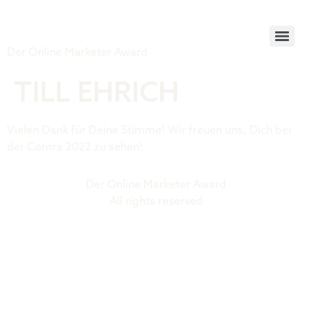
Tiger Award
Der Online Marketer Award
TILL EHRICH
Vielen Dank für Deine Stimme! Wir freuen uns, Dich bei
der Contra 2022 zu sehen!
Der Online Marketer Award
All rights reserved