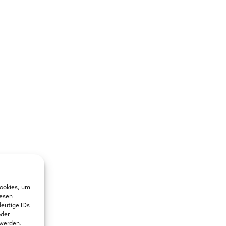
Cookies, um
iesen
deutige IDs
oder
 werden.