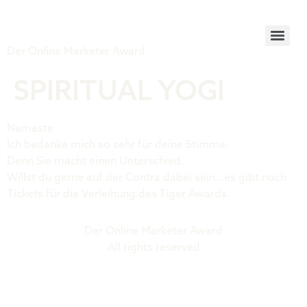
Tiger Award
Der Online Marketer Award
SPIRITUAL YOGI
Namaste
Ich bedanke mich so sehr für deine Stimme.
Denn Sie macht einen Unterschied.
Willst du gerne auf der Contra dabei sein…es gibt noch
Tickets für die Verleihung des Tiger Awards.
Der Online Marketer Award
All rights reserved