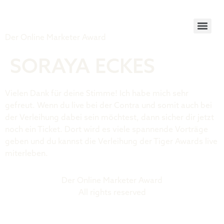
Tiger Award
Der Online Marketer Award
SORAYA ECKES
Vielen Dank für deine Stimme! Ich habe mich sehr
gefreut. Wenn du live bei der Contra und somit auch bei
der Verleihung dabei sein möchtest, dann sicher dir jetzt
noch ein Ticket. Dort wird es viele spannende Vorträge
geben und du kannst die Verleihung der Tiger Awards live
miterleben.
Der Online Marketer Award
All rights reserved