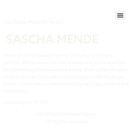
Tiger Award
Der Online Marketer Award
SASCHA MENDE
Vielen Dank für deine Stimme! Ich habe mich sehr
gefreut. Wenn du live bei der Contra und somit auch bei
der Verleihung dabei sein möchtest, dann sicher dir jetzt
noch ein Ticket. Dort wird es viele spannende Vorträge
geben und du kannst die Verleihung der Tiger Awards live
miterleben.
Verschlagwortet mit
Marketer Platz 3
Der Online Marketer Award
All rights reserved