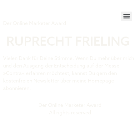
Tiger Award
Der Online Marketer Award
RUPRECHT FRIELING
Vielen Dank für Deine Stimme. Wenn Du mehr über mich
und den Ausgang der Entscheidung auf der Messe
»Contra« erfahren möchtest, kannst Du gern den
kostenfreien Newsletter über meine Homepage
abonnieren.
Der Online Marketer Award
All rights reserved