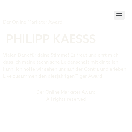
Tiger Award
Der Online Marketer Award
PHILIPP KAESSS
Vielen Dank für deine Stimme! Es freut und ehrt mich,
dass ich meine technische Leidenschaft mit dir teilen
kann. Ich hoffe wir sehen uns auf der Contra und erleben
Live zusammen den diesjährigen Tiger Award.
Der Online Marketer Award
All rights reserved