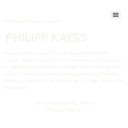
Tiger Award
Der Online Marketer Award
PHILIPP KAESS
Vielen Dank für deine Stimme! Ich habe mich sehr
gefreut. Wenn du live bei der Contra und somit auch bei
der Verleihung dabei sein möchtest, dann sicher dir jetzt
noch ein Ticket. Dort wird es viele spannende Vorträge
geben und du kannst die Verleihung der Tiger Awards live
miterleben.
Der Online Marketer Award
All rights reserved