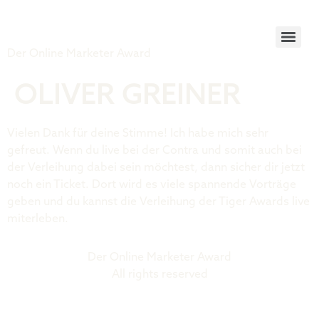
Tiger Award
Der Online Marketer Award
OLIVER GREINER
Vielen Dank für deine Stimme! Ich habe mich sehr
gefreut. Wenn du live bei der Contra und somit auch bei
der Verleihung dabei sein möchtest, dann sicher dir jetzt
noch ein Ticket. Dort wird es viele spannende Vorträge
geben und du kannst die Verleihung der Tiger Awards live
miterleben.
Der Online Marketer Award
All rights reserved