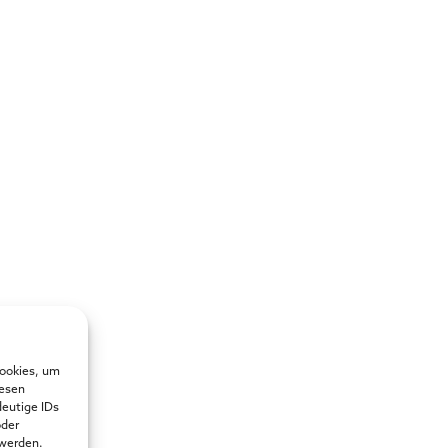
Cookies, um
iesen
deutige IDs
oder
 werden.