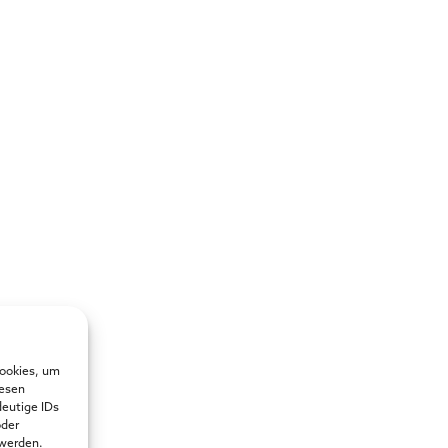
Cookies, um
iesen
deutige IDs
oder
 werden.