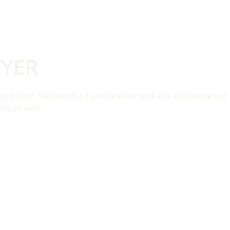
Was ist der 
EYER
Herzblut und Sachverstand geschrieben und eine nüchterne u
hätzt wird.