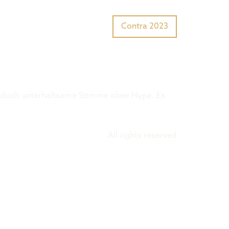
Tiger Award?
Preisträger
Contra 2023
nd doch unterhaltsame Stimme ohne Hype. Es
All rights reserved