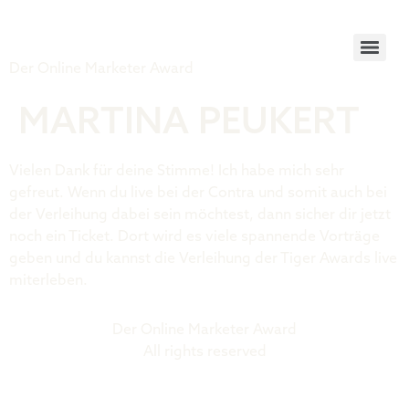
Tiger Award
Der Online Marketer Award
MARTINA PEUKERT
Vielen Dank für deine Stimme! Ich habe mich sehr
gefreut. Wenn du live bei der Contra und somit auch bei
der Verleihung dabei sein möchtest, dann sicher dir jetzt
noch ein Ticket. Dort wird es viele spannende Vorträge
geben und du kannst die Verleihung der Tiger Awards live
miterleben.
Der Online Marketer Award
All rights reserved