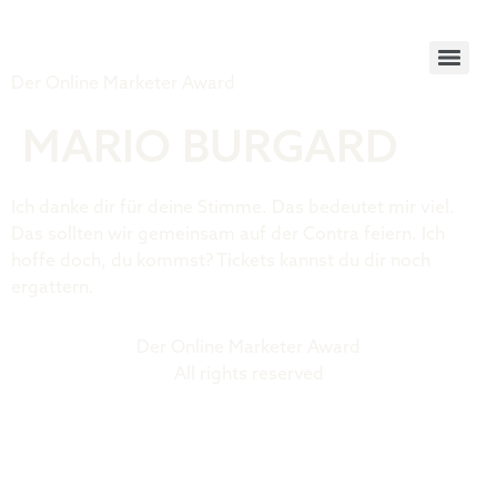
Tiger Award
Der Online Marketer Award
MARIO BURGARD
Ich danke dir für deine Stimme. Das bedeutet mir viel.
Das sollten wir gemeinsam auf der Contra feiern. Ich
hoffe doch, du kommst? Tickets kannst du dir noch
ergattern.
Der Online Marketer Award
All rights reserved