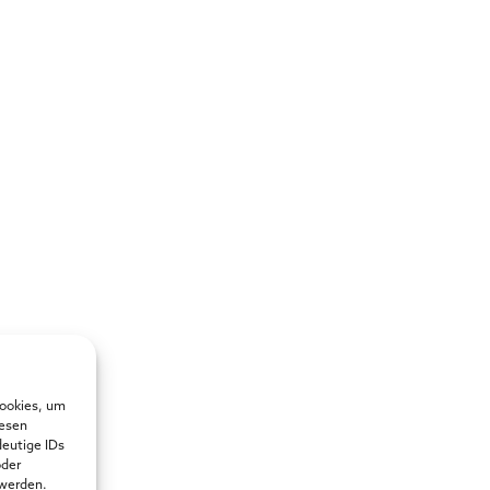
Cookies, um
iesen
deutige IDs
oder
 werden.