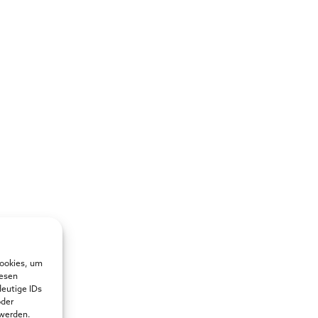
Cookies, um
iesen
deutige IDs
oder
 werden.