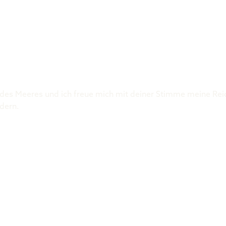
Was ist der 
r des Meeres und ich freue mich mit deiner Stimme meine Rei
rdern.