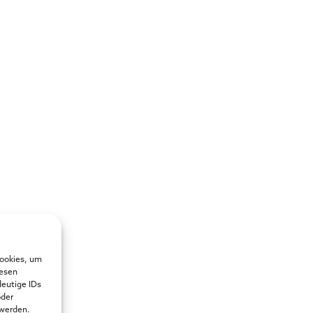
Cookies, um
iesen
deutige IDs
oder
 werden.