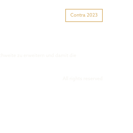
Tiger Award?
Preisträger
Contra 2023
chweite zu erweitern und damit die
All rights reserved