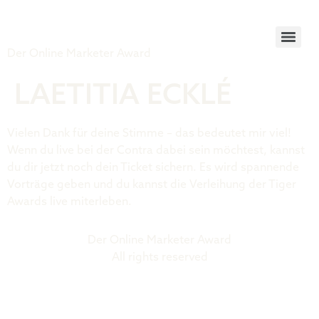
Tiger Award
Der Online Marketer Award
LAETITIA ECKLÉ
Vielen Dank für deine Stimme – das bedeutet mir viel!
Wenn du live bei der Contra dabei sein möchtest, kannst
du dir jetzt noch dein Ticket sichern. Es wird spannende
Vorträge geben und du kannst die Verleihung der Tiger
Awards live miterleben.
Der Online Marketer Award
All rights reserved