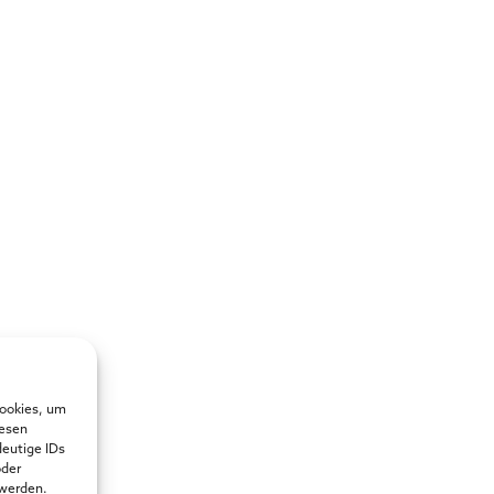
Cookies, um
iesen
deutige IDs
oder
 werden.