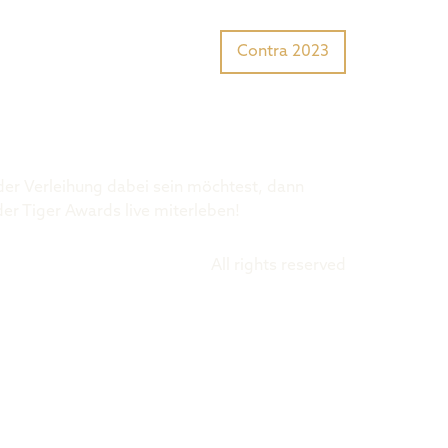
Tiger Award?
Preisträger
Contra 2023
 der Verleihung dabei sein möchtest, dann
der Tiger Awards live miterleben!
All rights reserved