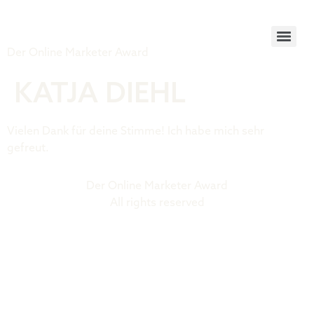
Tiger Award
Der Online Marketer Award
KATJA DIEHL
Vielen Dank für deine Stimme! Ich habe mich sehr
gefreut.
Der Online Marketer Award
All rights reserved