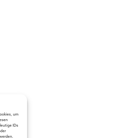
Cookies, um
iesen
deutige IDs
oder
 werden.