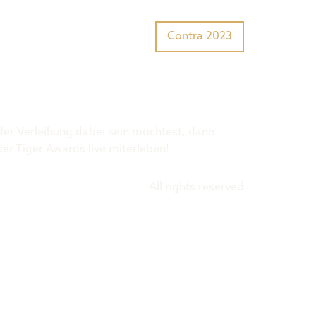
Tiger Award?
Preisträger
Contra 2023
 der Verleihung dabei sein möchtest, dann
der Tiger Awards live miterleben!
All rights reserved