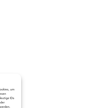
Cookies, um
iesen
deutige IDs
oder
 werden.