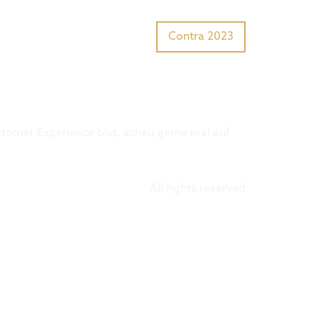
Tiger Award?
Preisträger
Contra 2023
stomer Experience bist, schau gerne mal auf
All rights reserved