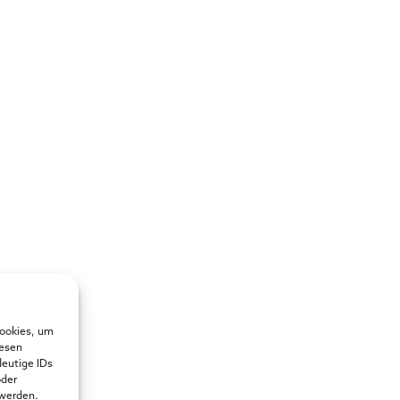
Cookies, um
iesen
deutige IDs
oder
 werden.