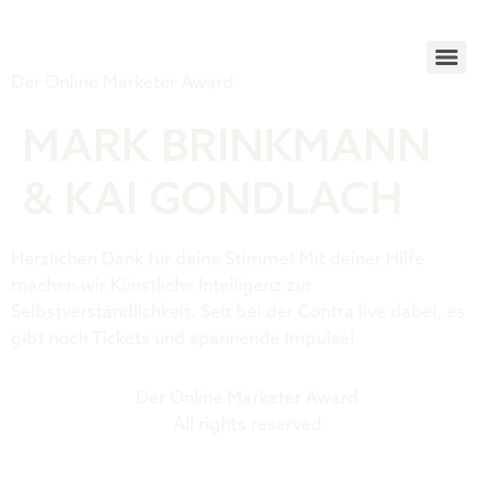
Tiger Award
Der Online Marketer Award
MARK BRINKMANN
& KAI GONDLACH
Herzlichen Dank für deine Stimme! Mit deiner Hilfe
machen wir Künstliche Intelligenz zur
Selbstverständlichkeit. Seit bei der Contra live dabei, es
gibt noch Tickets und spannende Impulse!
Der Online Marketer Award
All rights reserved