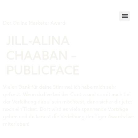
Tiger Award
Der Online Marketer Award
JILL-ALINA
CHAABAN –
PUBLICFACE
Vielen Dank für deine Stimme! Ich habe mich sehr
gefreut. Wenn du live bei der Contra und somit auch bei
der Verleihung dabei sein möchtest, dann sicher dir jetzt
noch ein Ticket. Dort wird es viele spannende Vorträge
geben und du kannst die Verleihung der Tiger Awards live
miterleben!