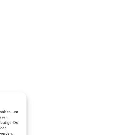
Cookies, um
iesen
deutige IDs
oder
 werden.