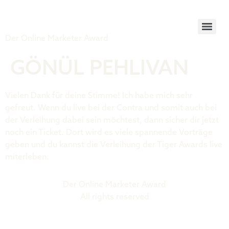
Tiger Award
Der Online Marketer Award
GÖNÜL PEHLIVAN
Vielen Dank für deine Stimme! Ich habe mich sehr
gefreut. Wenn du live bei der Contra und somit auch bei
der Verleihung dabei sein möchtest, dann sicher dir jetzt
noch ein Ticket. Dort wird es viele spannende Vorträge
geben und du kannst die Verleihung der Tiger Awards live
miterleben.
Der Online Marketer Award
All rights reserved