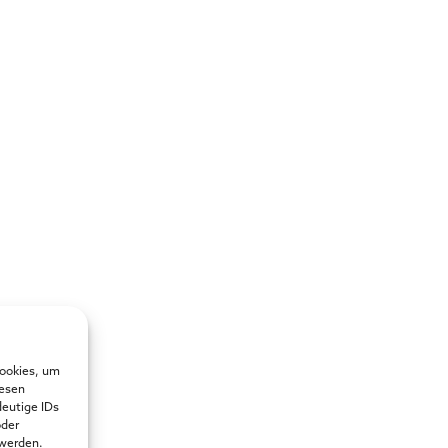
Cookies, um
iesen
deutige IDs
oder
 werden.