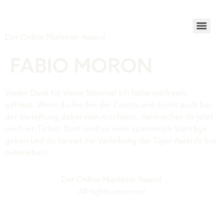
Tiger Award
Der Online Marketer Award
FABIO MORON
Vielen Dank für deine Stimme! Ich habe mich sehr
gefreut. Wenn du live bei der Contra und somit auch bei
der Verleihung dabei sein möchtest, dann sicher dir jetzt
noch ein Ticket. Dort wird es viele spannende Vorträge
geben und du kannst die Verleihung der Tiger Awards live
miterleben!
Der Online Marketer Award
All rights reserved