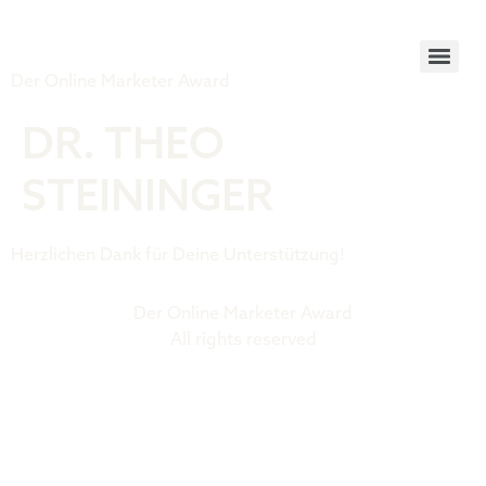
Tiger Award
Der Online Marketer Award
DR. THEO
STEININGER
Herzlichen Dank für Deine Unterstützung!
Der Online Marketer Award
All rights reserved