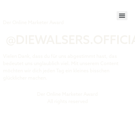
Tiger Award
Der Online Marketer Award
@DIEWALSERS.OFFICI
Vielen Dank, dass du für uns abgestimmt hast, das
bedeutet uns unglaublich viel. Mit unserem Content
möchten wir dich jeden Tag ein kleines bisschen
glücklicher machen.
Der Online Marketer Award
All rights reserved