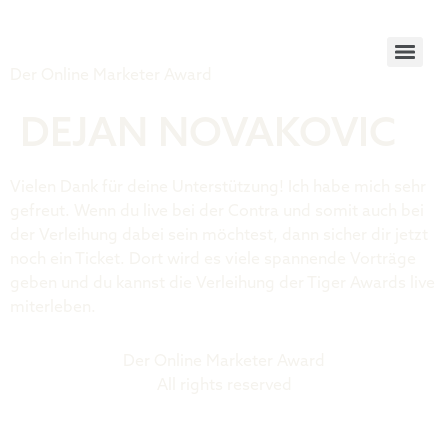
Tiger Award
Der Online Marketer Award
DEJAN NOVAKOVIC
Vielen Dank für deine Unterstützung! Ich habe mich sehr
gefreut. Wenn du live bei der Contra und somit auch bei
der Verleihung dabei sein möchtest, dann sicher dir jetzt
noch ein Ticket. Dort wird es viele spannende Vorträge
geben und du kannst die Verleihung der Tiger Awards live
miterleben.
Der Online Marketer Award
All rights reserved