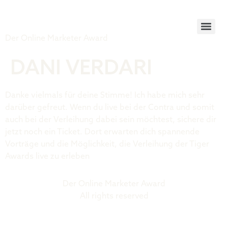
Tiger Award
Der Online Marketer Award
DANI VERDARI
Danke vielmals für deine Stimme! Ich habe mich sehr
darüber gefreut. Wenn du live bei der Contra und somit
auch bei der Verleihung dabei sein möchtest, sichere dir
jetzt noch ein Ticket. Dort erwarten dich spannende
Vorträge und die Möglichkeit, die Verleihung der Tiger
Awards live zu erleben
Der Online Marketer Award
All rights reserved