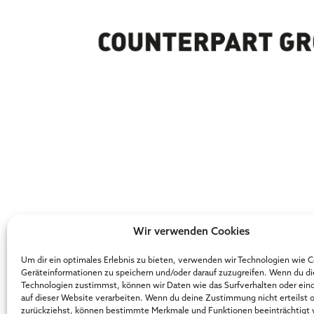
Wir verwenden Cookies
Gewonnene Tiger Awa
Um dir ein optimales Erlebnis zu bieten, verwenden wir Technologien wie 
Geräteinformationen zu speichern und/oder darauf zuzugreifen. Wenn du d
Technologien zustimmst, können wir Daten wie das Surfverhalten oder ein
2023
– Local Hero des Jahres (Platz 2)
auf dieser Website verarbeiten. Wenn du deine Zustimmung nicht erteilst 
zurückziehst, können bestimmte Merkmale und Funktionen beeinträchtigt