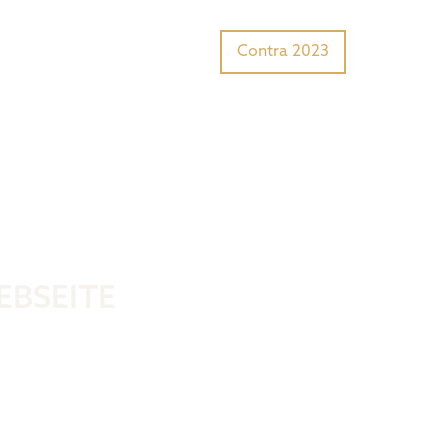
Tiger Award?
Preisträger
Contra 2023
EBSEITE
counterpart.de