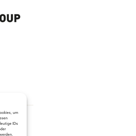
rds
Cookies, um
iesen
deutige IDs
oder
 werden.