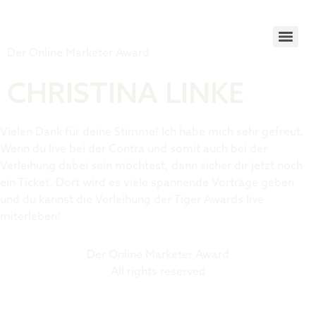
Tiger Award
Der Online Marketer Award
CHRISTINA LINKE
Vielen Dank für deine Stimme! Ich habe mich sehr gefreut.
Wenn du live bei der Contra und somit auch bei der
Verleihung dabei sein möchtest, dann sicher dir jetzt noch
ein Ticket. Dort wird es viele spannende Vorträge geben
und du kannst die Verleihung der Tiger Awards live
miterleben!
Der Online Marketer Award
All rights reserved