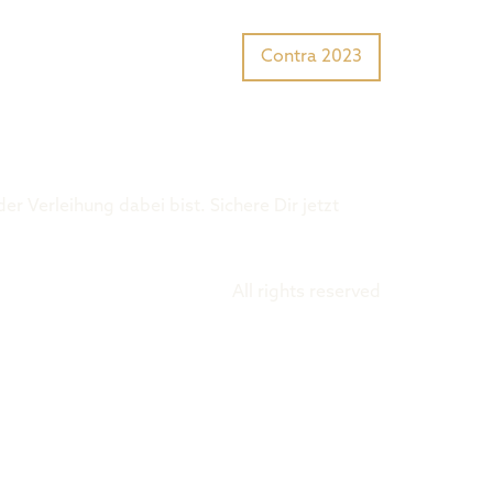
Tiger Award?
Preisträger
Contra 2023
r Verleihung dabei bist. Sichere Dir jetzt
All rights reserved