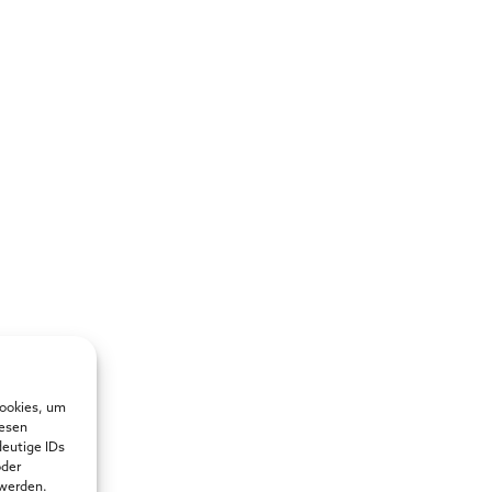
Cookies, um
iesen
deutige IDs
oder
 werden.