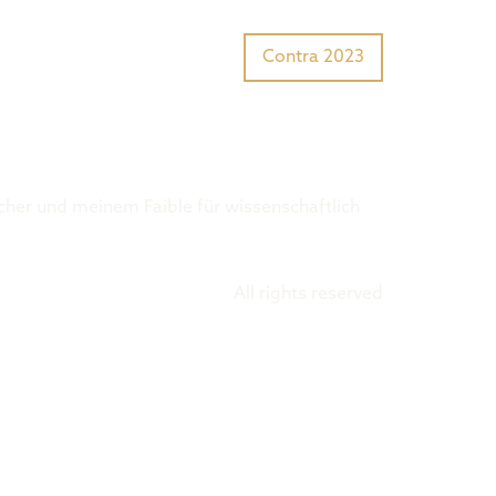
Tiger Award?
Preisträger
Contra 2023
ücher und meinem Faible für wissenschaftlich
All rights reserved