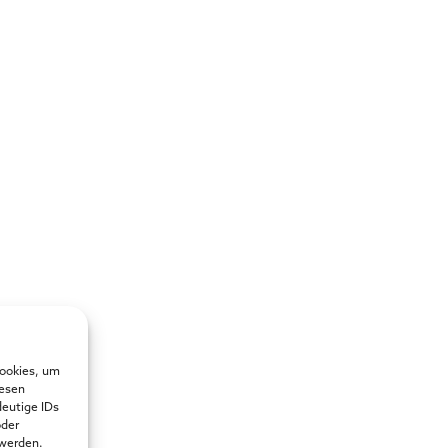
Cookies, um
iesen
deutige IDs
oder
 werden.