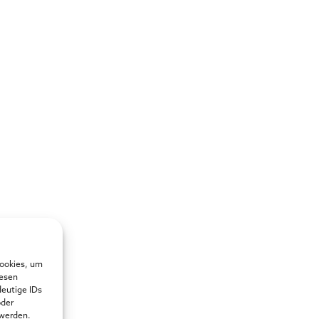
Cookies, um
iesen
deutige IDs
oder
 werden.