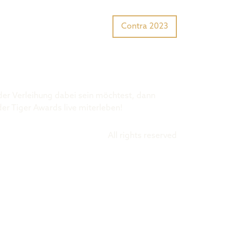
Tiger Award?
Preisträger
Contra 2023
 der Verleihung dabei sein möchtest, dann
der Tiger Awards live miterleben!
All rights reserved