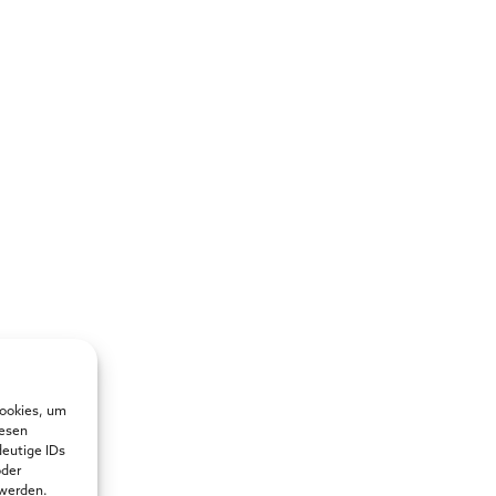
Cookies, um
iesen
deutige IDs
oder
 werden.