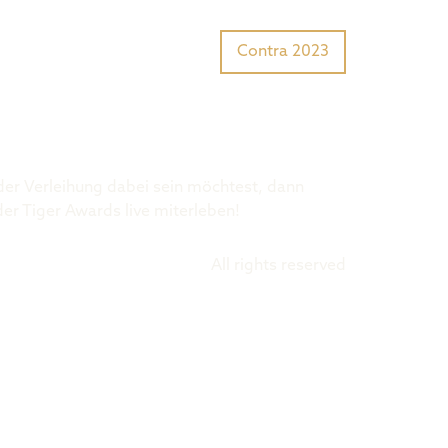
Tiger Award?
Preisträger
Contra 2023
 der Verleihung dabei sein möchtest, dann
der Tiger Awards live miterleben!
All rights reserved